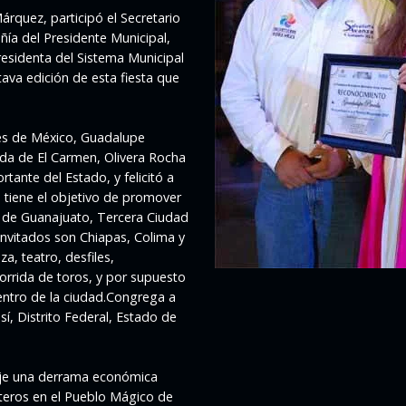
rquez, participó el Secretario
ía del Presidente Municipal,
residenta del Sistema Municipal
ctava edición de esta fiesta que
ces de México, Guadalupe
ada de El Carmen, Olivera Rocha
rtante del Estado, y felicitó a
o tiene el objetivo de promover
do de Guanajuato, Tercera Ciudad
nvitados son Chiapas, Colima y
a, teatro, desfiles,
corrida de toros, y por supuesto
 centro de la ciudad.Congrega a
í, Distrito Federal, Estado de
deje una derrama económica
isteros en el Pueblo Mágico de