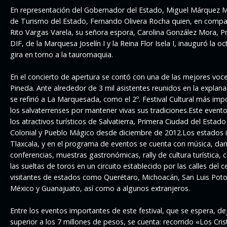
En representación del Gobernador del Estado, Miguel Márquez Má
de Turismo del Estado, Fernando Olivera Rocha quien, en compañ
Rito Vargas Varela, su señora espora, Carolina González Mora, P
DIF, de la Marquesa Joselín I y la Reina Flor Isela I, inauguró la o
gira en torno a la tauromaquia.
En el concierto de apertura se contó con una de las mejores vo
Pineda. Ante alrededor de 3 mil asistentes reunidos en la explan
se refirió a La Marquesada, como el 2º. Festival Cultural más impo
los salvaterrenses por mantener vivas sus tradiciones.Este event
los atractivos turísticos de Salvatierra, Primera Ciudad del Esta
Colonial y Pueblo Mágico desde diciembre de 2012.Los estados i
Tlaxcala, y en el programa de eventos se cuenta con música, danz
conferencias, muestras gastronómicas, rally de cultura turística, 
las sueltas de toros en un circuito establecido por las calles del
visitantes de estados como Querétaro, Michoacán, San Luis Potos
México y Guanajuato, así como a algunos extranjeros.
Entre los eventos importantes de este festival, que se espera, 
superior a los 7 millones de pesos, se cuenta: recorrido «Los Cr