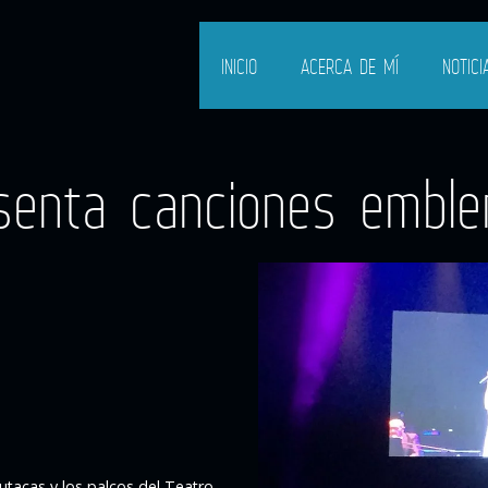
INICIO
ACERCA DE MÍ
NOTICI
senta canciones embl
tacas y los palcos del Teatro