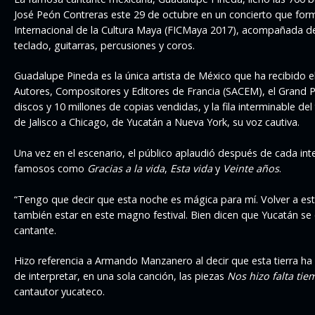
José Peón Contreras este 29 de octubre en un concierto que form
Internacional de la Cultura Maya (FICMaya 2017), acompañada de 
teclado, guitarras, percusiones y coros.
Guadalupe Pineda es la única artista de México que ha recibido 
Autores, Compositores y Editores de Francia (SACEM), el Grand P
discos y 10 millones de copias vendidas, y la fila interminable de
de Jalisco a Chicago, de Yucatán a Nueva York, su voz cautiva.
Una vez en el escenario, el público aplaudió después de cada in
famosos como
Gracias a la vida
,
Esta vida
y
Veinte años
.
“Tengo que decir que esta noche es mágica para mí. Volver a est
también estar en este magno festival. Bien dicen que Yucatán se 
cantante.
Hizo referencia a Armando Manzanero al decir que esta tierra h
de interpretar, en una sola canción, las piezas
Nos hizo falta ti
cantautor yucateco.