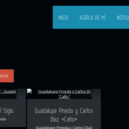
INICIO
ACERCA DE MÍ
NOTICI
iente
l Siglo
Guadalupe Pineda y Carlos
Díaz «Caíto»
eda
Guadalupe Pineda y Carlos Díaz